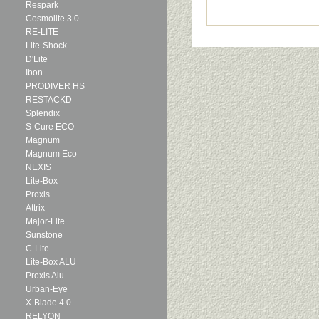
Respark
Cosmolite 3.0
RE-LITE
Lite-Shock
D'Lite
Ibon
PRODIVER HS
RESTACKD
Splendix
S-Cure ECO
Magnum
Magnum Eco
NEXIS
Lite-Box
Proxis
Attrix
Major-Lite
Sunstone
C-Lite
Lite-Box ALU
Proxis Alu
Urban-Eye
X-Blade 4.0
RELYON