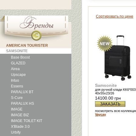
Сортировать по цене
AMERICAN TOURISTER
SAMSONITE
Base Boost
GLAZED
Airea
Upscape
Intuo
Samsonite
Essens
для ручной клади KK6*003
PARALUX BT
40x55x23/26
S-Cure
14100.00 грн
PARALUX HS
ЗАКАЗАТЬ
IMAGE
посмотреть всю коллекци
Vaycay
IMAGE BIZ
IMAGE TOILET KIT
X'Blade 3.0
Urbify