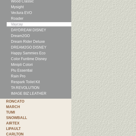
Wood Classic
Mysight
Vectura EVO
Roader
Vaycay
DAYDREAM DISNEY
Dream2GO
Dream Rider Deluxe
DREAM2GO DISNEY
Happy Sammies Eco
Color Funtime Disney
Minipli Colori
Plu Essential
Rain Pro
Respark Toilet Kit
TA REVOLUTION
IMAGE BIZ LEATHER
RONCATO
MARCH
TUMI
SNOWBALL
AIRTEX
LIPAULT
CARLTON