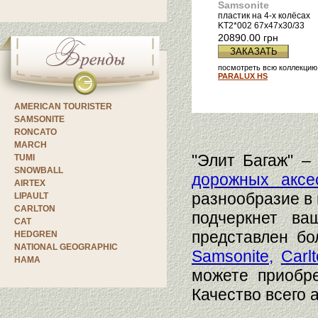
Samsonite
пластик на 4-х колёсах
KT2*002
67x47x30/33
20890.00 грн
ЗАКАЗАТЬ
посмотреть всю коллекцию
PARALUX HS
AMERICAN TOURISTER
SAMSONITE
RONCATO
MARCH
"Элит Багаж" –
TUMI
SNOWBALL
дорожных аксе
AIRTEX
разнообразие в 
LIPAULT
CARLTON
подчеркнет ва
CAT
представлен бо
HEDGREN
NATIONAL GEOGRAPHIC
Samsonite
,
Carl
HAMA
можете приобр
Качество всего 