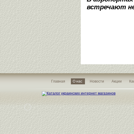
встречают не 
Главная
О нас
Новости
Акции
Ка