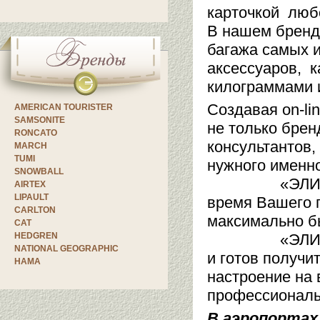
карточкой люб
В нашем бренд
багажа самых 
аксессуаров, к
килограммами
Создавая on-li
AMERICAN TOURISTER
SAMSONITE
не только брен
RONCATO
консультантов,
MARCH
TUMI
нужного именно
SNOWBALL
«ЭЛИТ БАГАЖ
AIRTEX
LIPAULT
время Вашего п
CARLTON
максимально бы
CAT
HEDGREN
«ЭЛИТ БАГАЖ»
NATIONAL GEOGRAPHIC
и готов получи
HAMA
настроение на
профессиональ
В аэропортах 