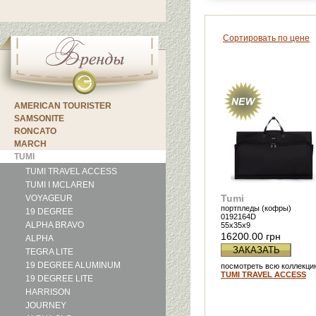
Сортировать по цене
AMERICAN TOURISTER
SAMSONITE
RONCATO
MARCH
TUMI
TUMI TRAVEL ACCESS
TUMI I MCLAREN
Tumi
VOYAGEUR
портпледы (кофры)
19 DEGREE
0192164D
ALPHA BRAVO
55х35х9
16200.00 грн
ALPHA
ЗАКАЗАТЬ
TEGRA LITE
19 DEGREE ALUMINUM
посмотреть всю коллекци
TUMI TRAVEL ACCESS
19 DEGREE LITE
HARRISON
JOURNEY