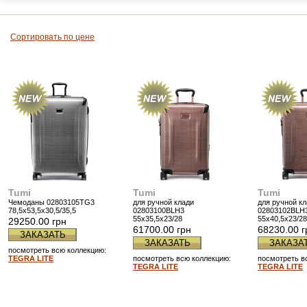
Сортировать по цене
Tumi
Tumi
Tumi
Чемоданы 02803105TG3
для ручной клади
для ручной к
78,5x53,5х30,5/35,5
02803100BLH3
02803102BLH
55х35,5х23/28
55х40,5х23/28
29250.00 грн
61700.00 грн
68230.00 г
ЗАКАЗАТЬ
ЗАКАЗАТЬ
ЗАКАЗА
посмотреть всю коллекцию:
TEGRA LITE
посмотреть всю коллекцию:
посмотреть в
TEGRA LITE
TEGRA LITE