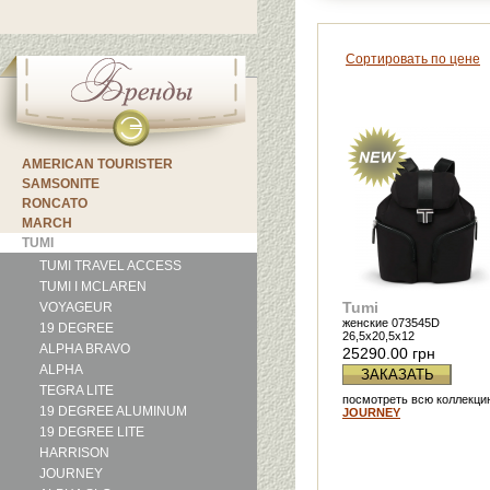
Сортировать по цене
AMERICAN TOURISTER
SAMSONITE
RONCATO
MARCH
TUMI
TUMI TRAVEL ACCESS
TUMI I MCLAREN
Tumi
VOYAGEUR
женские 073545D
19 DEGREE
26,5x20,5x12
ALPHA BRAVO
25290.00 грн
ALPHA
ЗАКАЗАТЬ
TEGRA LITE
посмотреть всю коллекци
19 DEGREE ALUMINUM
JOURNEY
19 DEGREE LITE
HARRISON
JOURNEY