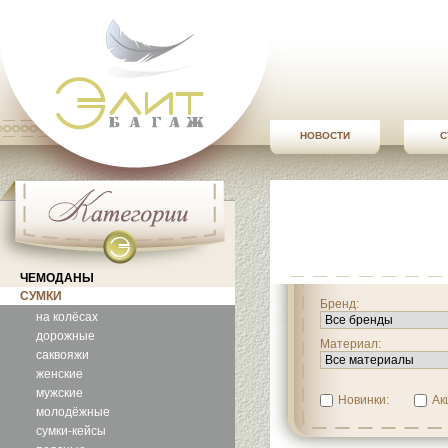
НОВОСТИ
С
ЧЕМОДАНЫ
СУМКИ
Бренд:
на колёсах
дорожные
Материал:
саквояжи
женские
мужские
Новинки:
Ак
молодёжные
сумки-кейсы