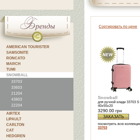
Сортировать по цене
AMERICAN TOURISTER
SAMSONITE
RONCATO
MARCH
TUMI
SNOWBALL
33703
33603
21204
Snowball
43803
для ручной клади 33703 S
22204
40х55х20
3290.00 грн
AIRTEX
ЗАКАЗАТЬ
LIPAULT
посмотреть всю коллекци
CARLTON
33703
CAT
HEDGREN