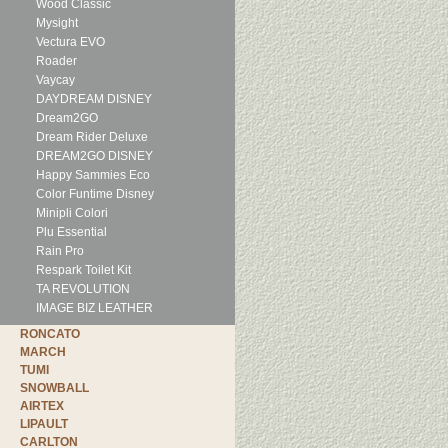
Wood Classic
Mysight
Vectura EVO
Roader
Vaycay
DAYDREAM DISNEY
Dream2GO
Dream Rider Deluxe
DREAM2GO DISNEY
Happy Sammies Eco
Color Funtime Disney
Minipli Colori
Plu Essential
Rain Pro
Respark Toilet Kit
TA REVOLUTION
IMAGE BIZ LEATHER
RONCATO
MARCH
TUMI
SNOWBALL
AIRTEX
LIPAULT
CARLTON