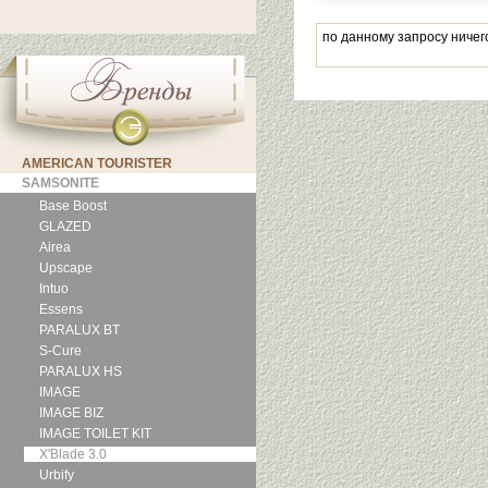
по данному запросу ничег
AMERICAN TOURISTER
SAMSONITE
Base Boost
GLAZED
Airea
Upscape
Intuo
Essens
PARALUX BT
S-Cure
PARALUX HS
IMAGE
IMAGE BIZ
IMAGE TOILET KIT
X'Blade 3.0
Urbify