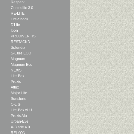
Respark
Cosmolite 3.0
RE-LITE
Lite-Shock
D'Lite
Ibon
PRODIVER HS
RESTACKD
Splendix
S-Cure ECO
Magnum
Magnum Eco
NEXIS
Lite-Box
Proxis
Attrix
Major-Lite
Sunstone
C-Lite
Lite-Box ALU
Proxis Alu
Urban-Eye
X-Blade 4.0
RELYON