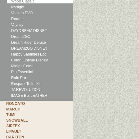
Wood Classic
Mysight
Vectura EVO
Roader
Vaycay
DAYDREAM DISNEY
Dream2GO
Dream Rider Deluxe
DREAM2GO DISNEY
Happy Sammies Eco
Color Funtime Disney
Minipli Colori
Plu Essential
Rain Pro
Respark Toilet Kit
TA REVOLUTION
IMAGE BIZ LEATHER
RONCATO
MARCH
TUMI
SNOWBALL
AIRTEX
LIPAULT
CARLTON