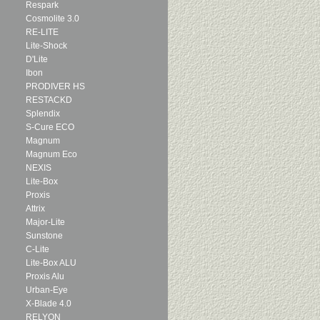
Respark
Cosmolite 3.0
RE-LITE
Lite-Shock
D'Lite
Ibon
PRODIVER HS
RESTACKD
Splendix
S-Cure ECO
Magnum
Magnum Eco
NEXIS
Lite-Box
Proxis
Attrix
Major-Lite
Sunstone
C-Lite
Lite-Box ALU
Proxis Alu
Urban-Eye
X-Blade 4.0
RELYON