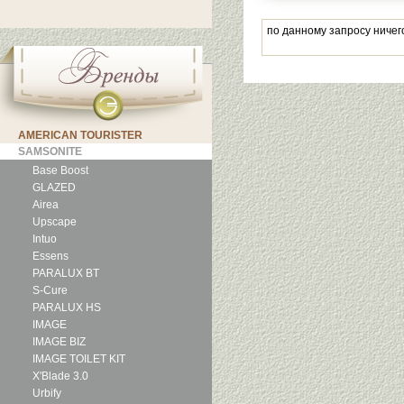
по данному запросу ничег
AMERICAN TOURISTER
SAMSONITE
Base Boost
GLAZED
Airea
Upscape
Intuo
Essens
PARALUX BT
S-Cure
PARALUX HS
IMAGE
IMAGE BIZ
IMAGE TOILET KIT
X'Blade 3.0
Urbify