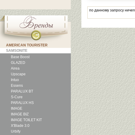
по данному запросу ничег
AMERICAN TOURISTER
SAMSONITE
Base Boost
GLAZED
Airea
Upscape
Intuo
Essens
PARALUX BT
S-Cure
PARALUX HS
IMAGE
IMAGE BIZ
IMAGE TOILET KIT
X'Blade 3.0
Urbify