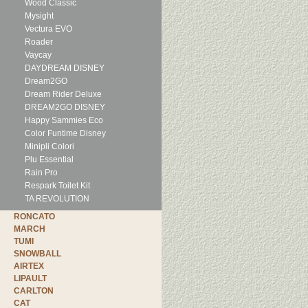
Wood Classic
Mysight
Vectura EVO
Roader
Vaycay
DAYDREAM DISNEY
Dream2GO
Dream Rider Deluxe
DREAM2GO DISNEY
Happy Sammies Eco
Color Funtime Disney
Minipli Colori
Plu Essential
Rain Pro
Respark Toilet Kit
TA REVOLUTION
RONCATO
MARCH
TUMI
SNOWBALL
AIRTEX
LIPAULT
CARLTON
CAT