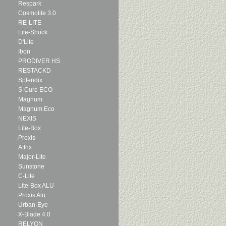
Respark
Cosmolite 3.0
RE-LITE
Lite-Shock
D'Lite
Ibon
PRODIVER HS
RESTACKD
Splendix
S-Cure ECO
Magnum
Magnum Eco
NEXIS
Lite-Box
Proxis
Attrix
Major-Lite
Sunstone
C-Lite
Lite-Box ALU
Proxis Alu
Urban-Eye
X-Blade 4.0
RELYON