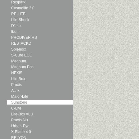
Respark
Cosmolite 3.0
RE-LITE
Lite-Shock
D'Lite
Ibon
PRODIVER HS
RESTACKD
Splendix
S-Cure ECO
Magnum
Magnum Eco
NEXIS
Lite-Box
Proxis
Attrix
Major-Lite
Sunstone
C-Lite
Lite-Box ALU
Proxis Alu
Urban-Eye
X-Blade 4.0
RELYON