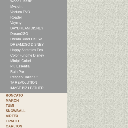
Wood Classic
Mysight
Vectura EVO
Roader
Vaycay
DAYDREAM DISNEY
Dream2GO
Dream Rider Deluxe
DREAM2GO DISNEY
Happy Sammies Eco
Color Funtime Disney
Minipli Colori
Plu Essential
Rain Pro
Respark Toilet Kit
TA REVOLUTION
IMAGE BIZ LEATHER
RONCATO
MARCH
TUMI
SNOWBALL
AIRTEX
LIPAULT
CARLTON