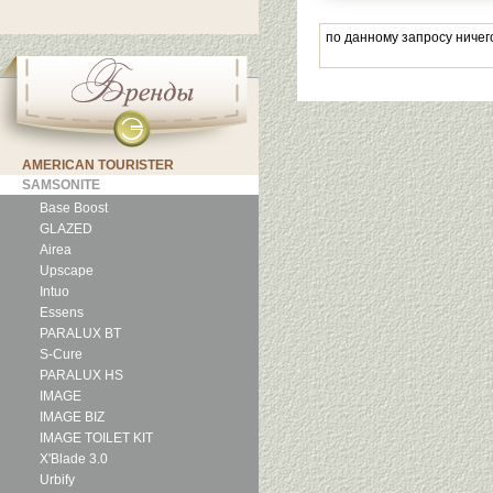
по данному запросу ничег
AMERICAN TOURISTER
SAMSONITE
Base Boost
GLAZED
Airea
Upscape
Intuo
Essens
PARALUX BT
S-Cure
PARALUX HS
IMAGE
IMAGE BIZ
IMAGE TOILET KIT
X'Blade 3.0
Urbify