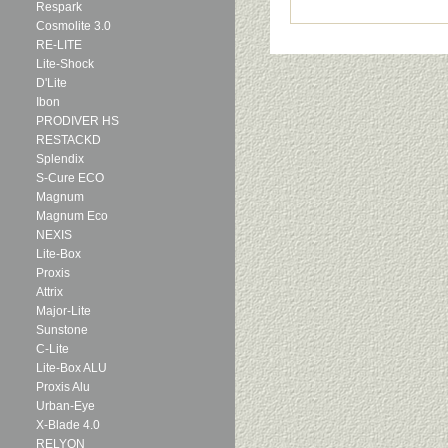
Respark
Cosmolite 3.0
RE-LITE
Lite-Shock
D'Lite
Ibon
PRODIVER HS
RESTACKD
Splendix
S-Cure ECO
Magnum
Magnum Eco
NEXIS
Lite-Box
Proxis
Attrix
Major-Lite
Sunstone
C-Lite
Lite-Box ALU
Proxis Alu
Urban-Eye
X-Blade 4.0
RELYON