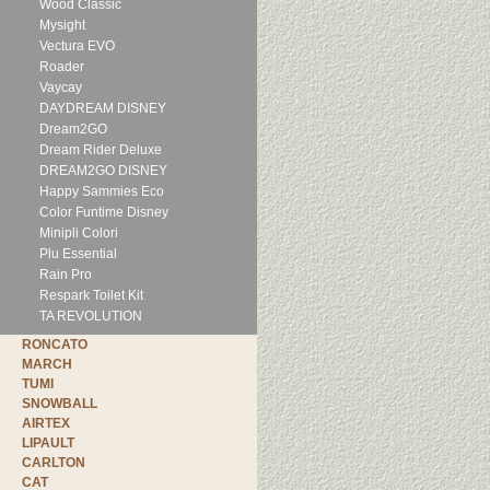
Wood Classic
Mysight
Vectura EVO
Roader
Vaycay
DAYDREAM DISNEY
Dream2GO
Dream Rider Deluxe
DREAM2GO DISNEY
Happy Sammies Eco
Color Funtime Disney
Minipli Colori
Plu Essential
Rain Pro
Respark Toilet Kit
TA REVOLUTION
RONCATO
MARCH
TUMI
SNOWBALL
AIRTEX
LIPAULT
CARLTON
CAT