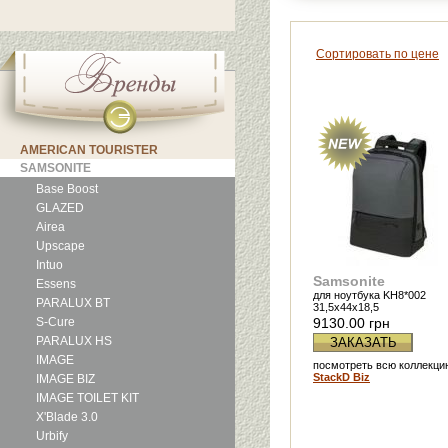
Сортировать по цене
AMERICAN TOURISTER
SAMSONITE
Base Boost
GLAZED
Airea
Upscape
Intuo
Samsonite
Essens
для ноутбука KH8*002
PARALUX BT
31,5x44x18,5
S-Cure
9130.00 грн
PARALUX HS
ЗАКАЗАТЬ
IMAGE
посмотреть всю коллекци
StackD Biz
IMAGE BIZ
IMAGE TOILET KIT
X'Blade 3.0
Urbify