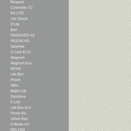
Respark
Cosmolite 3.0
RE-LITE
Lite-Shock
D'Lite
Ibon
PRODIVER HS
RESTACKD
Splendix
S-Cure ECO
Magnum
Magnum Eco
NEXIS
Lite-Box
Proxis
Attrix
Major-Lite
Sunstone
C-Lite
Lite-Box ALU
Proxis Alu
Urban-Eye
X-Blade 4.0
RELYON