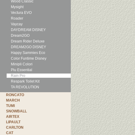
Wood Classic
Mysight
Vectura EVO
Roader
Vaycay
DAYDREAM DISNEY
Dream2GO
Dream Rider Deluxe
DREAM2GO DISNEY
Happy Sammies Eco
Color Funtime Disney
Minipli Colori
Plu Essential
Rain Pro
Respark Toilet Kit
TA REVOLUTION
RONCATO
MARCH
TUMI
SNOWBALL
AIRTEX
LIPAULT
CARLTON
CAT