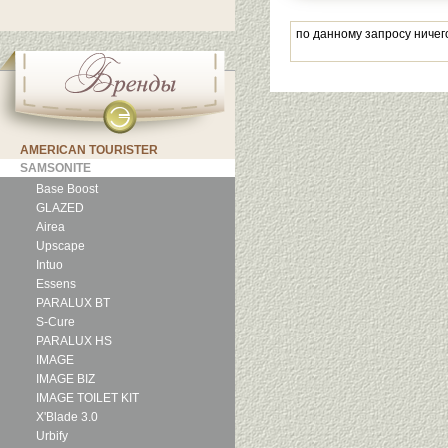
по данному запросу ничег
AMERICAN TOURISTER
SAMSONITE
Base Boost
GLAZED
Airea
Upscape
Intuo
Essens
PARALUX BT
S-Cure
PARALUX HS
IMAGE
IMAGE BIZ
IMAGE TOILET KIT
X'Blade 3.0
Urbify