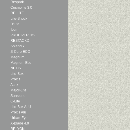
Respark
Cosmolite 3.0
RE-LITE
Lite-Shock
D'Lite
Ibon
PRODIVER HS
RESTACKD
Splendix
S-Cure ECO
Magnum
Magnum Eco
NEXIS
Lite-Box
Proxis
Attrix
Major-Lite
Sunstone
C-Lite
Lite-Box ALU
Proxis Alu
Urban-Eye
X-Blade 4.0
RELYON