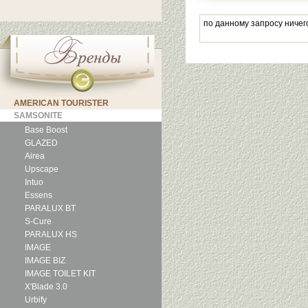
по данному запросу ничег
AMERICAN TOURISTER
SAMSONITE
Base Boost
GLAZED
Airea
Upscape
Intuo
Essens
PARALUX BT
S-Cure
PARALUX HS
IMAGE
IMAGE BIZ
IMAGE TOILET KIT
X'Blade 3.0
Urbify