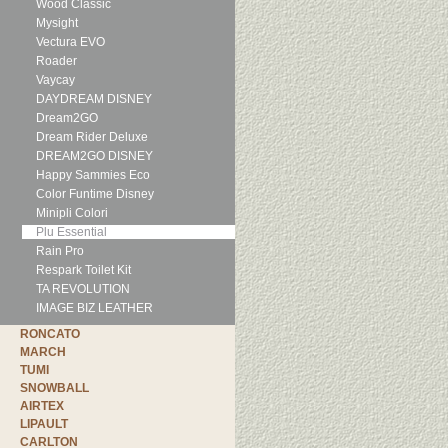
Wood Classic
Mysight
Vectura EVO
Roader
Vaycay
DAYDREAM DISNEY
Dream2GO
Dream Rider Deluxe
DREAM2GO DISNEY
Happy Sammies Eco
Color Funtime Disney
Minipli Colori
Plu Essential
Rain Pro
Respark Toilet Kit
TA REVOLUTION
IMAGE BIZ LEATHER
RONCATO
MARCH
TUMI
SNOWBALL
AIRTEX
LIPAULT
CARLTON