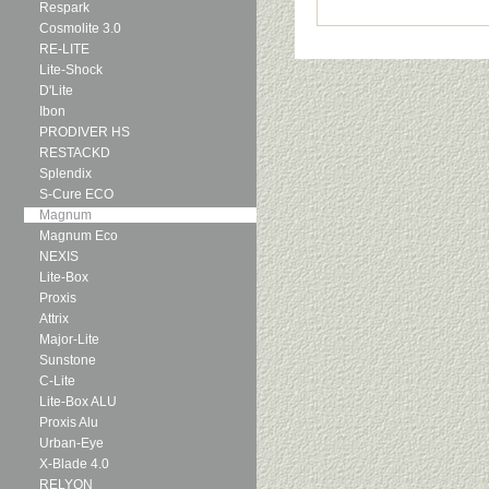
Respark
Cosmolite 3.0
RE-LITE
Lite-Shock
D'Lite
Ibon
PRODIVER HS
RESTACKD
Splendix
S-Cure ECO
Magnum
Magnum Eco
NEXIS
Lite-Box
Proxis
Attrix
Major-Lite
Sunstone
C-Lite
Lite-Box ALU
Proxis Alu
Urban-Eye
X-Blade 4.0
RELYON