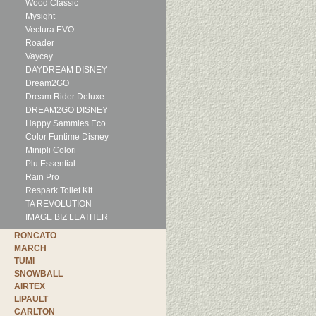
Wood Classic
Mysight
Vectura EVO
Roader
Vaycay
DAYDREAM DISNEY
Dream2GO
Dream Rider Deluxe
DREAM2GO DISNEY
Happy Sammies Eco
Color Funtime Disney
Minipli Colori
Plu Essential
Rain Pro
Respark Toilet Kit
TA REVOLUTION
IMAGE BIZ LEATHER
RONCATO
MARCH
TUMI
SNOWBALL
AIRTEX
LIPAULT
CARLTON