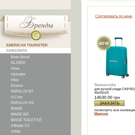
Сортировать по цене
AMERICAN TOURISTER
SAMSONITE
Base Boost
GLAZED
Airea
Upscape
Intuo
Samsonite
Essens
для ручной клади CK6*001
PARALUX BT
40x55x20
S-Cure
14630.00 грн
PARALUX HS
ЗАКАЗАТЬ
IMAGE
посмотреть всю коллекци
Magnum
IMAGE BIZ
IMAGE TOILET KIT
X'Blade 3.0
Urbify