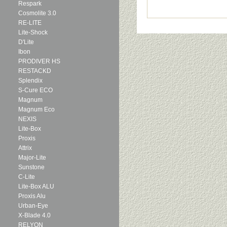
Respark
Cosmolite 3.0
RE-LITE
Lite-Shock
D'Lite
Ibon
PRODIVER HS
RESTACKD
Splendix
S-Cure ECO
Magnum
Magnum Eco
NEXIS
Lite-Box
Proxis
Attrix
Major-Lite
Sunstone
C-Lite
Lite-Box ALU
Proxis Alu
Urban-Eye
X-Blade 4.0
RELYON