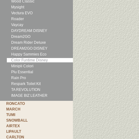
Wood Classic
Mysight
Vectura EVO
Roader
Vaycay
DAYDREAM DISNEY
Dream2GO
Dream Rider Deluxe
DREAM2GO DISNEY
Happy Sammies Eco
Color Funtime Disney
Minipli Colori
Plu Essential
Rain Pro
Respark Toilet Kit
TA REVOLUTION
IMAGE BIZ LEATHER
RONCATO
MARCH
TUMI
SNOWBALL
AIRTEX
LIPAULT
CARLTON