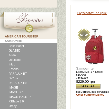
Сортировать по цене
AMERICAN TOURISTER
SAMSONITE
Base Boost
GLAZED
Airea
Upscape
Intuo
Samsonite
Essens
школьные (1-4 класс)
PARALUX BT
51C*005
33x51x19
S-Cure
8229.00 грн
PARALUX HS
ЗАКАЗАТЬ
IMAGE
посмотреть всю коллекци
IMAGE BIZ
Color Funtime Disney
IMAGE TOILET KIT
X'Blade 3.0
Urbify