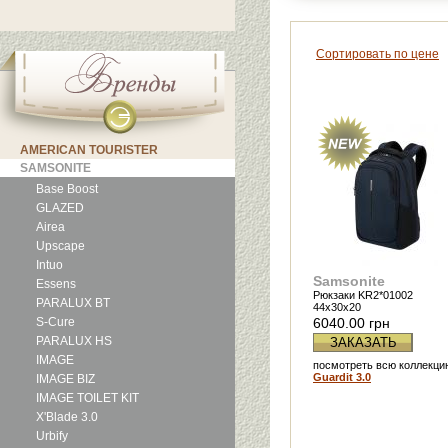
Сортировать по цене
AMERICAN TOURISTER
SAMSONITE
Base Boost
GLAZED
Airea
Upscape
Intuo
Samsonite
Essens
Рюкзаки KR2*01002
PARALUX BT
44x30x20
S-Cure
6040.00 грн
PARALUX HS
ЗАКАЗАТЬ
IMAGE
посмотреть всю коллекци
Guardit 3.0
IMAGE BIZ
IMAGE TOILET KIT
X'Blade 3.0
Urbify