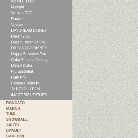
Wood Classic
Mysight
Vectura EVO
Roader
Vaycay
DAYDREAM DISNEY
Dream2GO
Dream Rider Deluxe
DREAM2GO DISNEY
Happy Sammies Eco
Color Funtime Disney
Minipli Colori
Plu Essential
Rain Pro
Respark Toilet Kit
TA REVOLUTION
IMAGE BIZ LEATHER
RONCATO
MARCH
TUMI
SNOWBALL
AIRTEX
LIPAULT
CARLTON