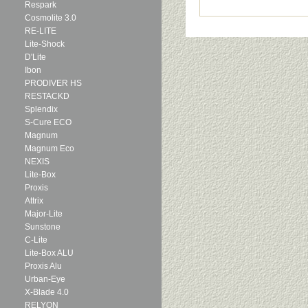
Respark
Cosmolite 3.0
RE-LITE
Lite-Shock
D'Lite
Ibon
PRODIVER HS
RESTACKD
Splendix
S-Cure ECO
Magnum
Magnum Eco
NEXIS
Lite-Box
Proxis
Attrix
Major-Lite
Sunstone
C-Lite
Lite-Box ALU
Proxis Alu
Urban-Eye
X-Blade 4.0
RELYON