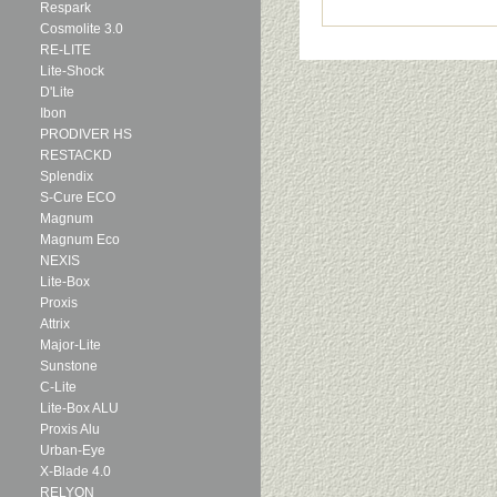
Respark
Cosmolite 3.0
RE-LITE
Lite-Shock
D'Lite
Ibon
PRODIVER HS
RESTACKD
Splendix
S-Cure ECO
Magnum
Magnum Eco
NEXIS
Lite-Box
Proxis
Attrix
Major-Lite
Sunstone
C-Lite
Lite-Box ALU
Proxis Alu
Urban-Eye
X-Blade 4.0
RELYON