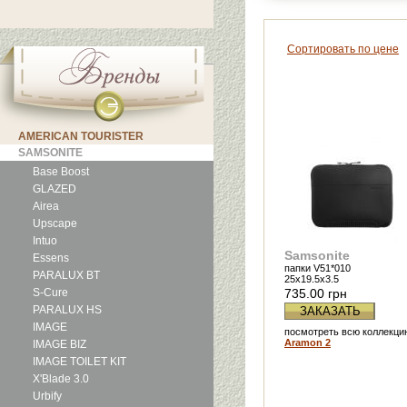
Сортировать по цене
AMERICAN TOURISTER
SAMSONITE
Base Boost
GLAZED
Airea
Upscape
Intuo
Samsonite
Essens
папки V51*010
PARALUX BT
25x19.5x3.5
S-Cure
735.00 грн
PARALUX HS
ЗАКАЗАТЬ
IMAGE
посмотреть всю коллекци
Aramon 2
IMAGE BIZ
IMAGE TOILET KIT
X'Blade 3.0
Urbify