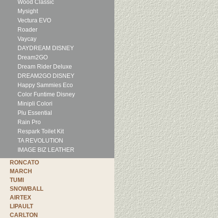
Wood Classic
Mysight
Vectura EVO
Roader
Vaycay
DAYDREAM DISNEY
Dream2GO
Dream Rider Deluxe
DREAM2GO DISNEY
Happy Sammies Eco
Color Funtime Disney
Minipli Colori
Plu Essential
Rain Pro
Respark Toilet Kit
TA REVOLUTION
IMAGE BIZ LEATHER
RONCATO
MARCH
TUMI
SNOWBALL
AIRTEX
LIPAULT
CARLTON