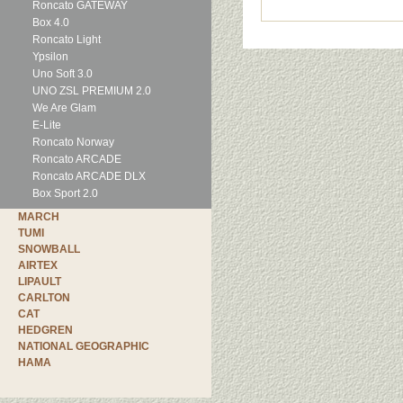
Roncato GATEWAY
Box 4.0
Roncato Light
Ypsilon
Uno Soft 3.0
UNO ZSL PREMIUM 2.0
We Are Glam
E-Lite
Roncato Norway
Roncato ARCADE
Roncato ARCADE DLX
Box Sport 2.0
MARCH
TUMI
SNOWBALL
AIRTEX
LIPAULT
CARLTON
CAT
HEDGREN
NATIONAL GEOGRAPHIC
HAMA