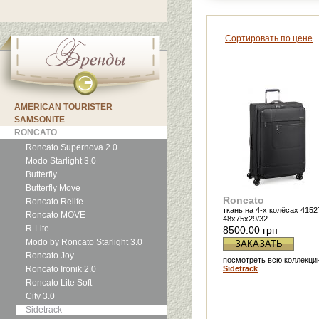
Сортировать по цене
AMERICAN TOURISTER
SAMSONITE
RONCATO
Roncato Supernova 2.0
Modo Starlight 3.0
Butterfly
Butterfly Move
Roncato
Roncato Relife
ткань на 4-х колёсах 4152
Roncato MOVE
48x75x29/32
R-Lite
8500.00 грн
Modo by Roncato Starlight 3.0
ЗАКАЗАТЬ
Roncato Joy
посмотреть всю коллекци
Roncato Ironik 2.0
Sidetrack
Roncato Lite Soft
City 3.0
Sidetrack