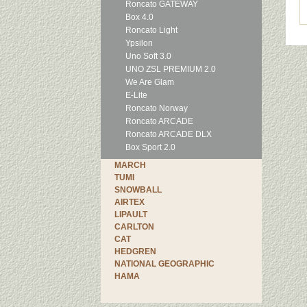
Roncato GATEWAY
Box 4.0
Roncato Light
Ypsilon
Uno Soft 3.0
UNO ZSL PREMIUM 2.0
We Are Glam
E-Lite
Roncato Norway
Roncato ARCADE
Roncato ARCADE DLX
Box Sport 2.0
MARCH
TUMI
SNOWBALL
AIRTEX
LIPAULT
CARLTON
CAT
HEDGREN
NATIONAL GEOGRAPHIC
HAMA