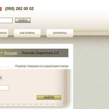
(050) 262 00 02
Найти
ПЛАТА
ПЛАТА
КАК КУПИТЬ
СТАТЬИ
КОНТАКТЫ
КОНТАКТЫ
>
Roncato
Roncato Supernova 2.0
Подбор товаров по характеристикам
НАЙТИ