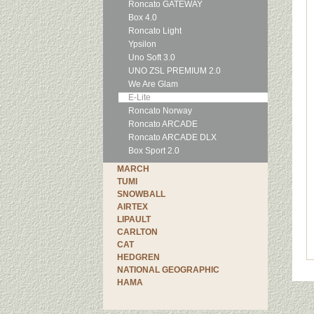
Roncato GATEWAY
Box 4.0
Roncato Light
Ypsilon
Uno Soft 3.0
UNO ZSL PREMIUM 2.0
We Are Glam
E-Lite
Roncato Norway
Roncato ARCADE
Roncato ARCADE DLX
Box Sport 2.0
MARCH
TUMI
SNOWBALL
AIRTEX
LIPAULT
CARLTON
CAT
HEDGREN
NATIONAL GEOGRAPHIC
HAMA