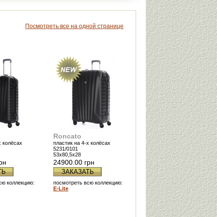
Посмотреть все на одной странице
Roncato
х колёсах
пластик на 4-х колёсах
5231/0101
53x80,5x28
рн
24900.00 грн
ТЬ
ЗАКАЗАТЬ
сю коллекцию:
посмотреть всю коллекцию:
E-Lite