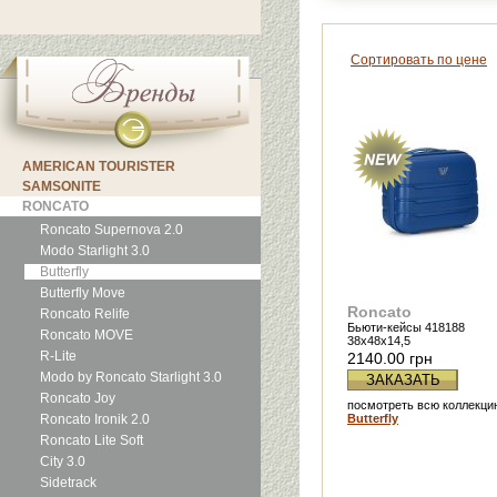
Сортировать по цене
AMERICAN TOURISTER
SAMSONITE
RONCATO
Roncato Supernova 2.0
Modo Starlight 3.0
Butterfly
Butterfly Move
Roncato
Roncato Relife
Бьюти-кейсы 418188
Roncato MOVE
38x48x14,5
R-Lite
2140.00 грн
Modo by Roncato Starlight 3.0
ЗАКАЗАТЬ
Roncato Joy
посмотреть всю коллекци
Roncato Ironik 2.0
Butterfly
Roncato Lite Soft
City 3.0
Sidetrack