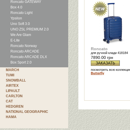
Roncato GATEWAY
Box 4.0
Roncato Light
Ypsilon
Uno Soft 3.0
UNO ZSL PREMIUM 2.0
We Are Glam
E-Lite
Roncato Norway
Roncato
Roncato ARCADE
для ручной клади 418184
Roncato ARCADE DLX
7890.00 грн
Box Sport 2.0
ЗАКАЗАТЬ
MARCH
посмотреть всю коллекци
Butterfly
TUMI
SNOWBALL
AIRTEX
LIPAULT
CARLTON
CAT
HEDGREN
NATIONAL GEOGRAPHIC
HAMA