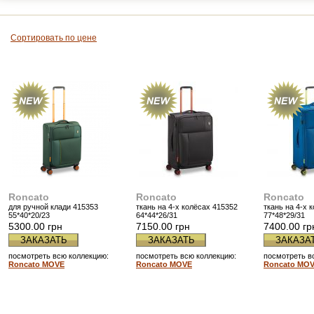
Сортировать по цене
Roncato
Roncato
Roncato
для ручной клади 415353
ткань на 4-х колёсах 415352
ткань на 4-х 
55*40*20/23
64*44*26/31
77*48*29/31
5300.00 грн
7150.00 грн
7400.00 гр
ЗАКАЗАТЬ
ЗАКАЗАТЬ
ЗАКАЗА
посмотреть всю коллекцию:
посмотреть всю коллекцию:
посмотреть в
Roncato MOVE
Roncato MOVE
Roncato MO