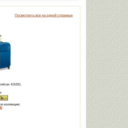
Посмотреть все на одной странице
колёсах 415351
н
ТЬ
сю коллекцию:
VE