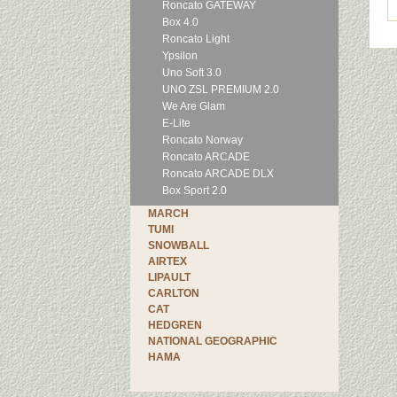
Roncato GATEWAY
Box 4.0
Roncato Light
Ypsilon
Uno Soft 3.0
UNO ZSL PREMIUM 2.0
We Are Glam
E-Lite
Roncato Norway
Roncato ARCADE
Roncato ARCADE DLX
Box Sport 2.0
MARCH
TUMI
SNOWBALL
AIRTEX
LIPAULT
CARLTON
CAT
HEDGREN
NATIONAL GEOGRAPHIC
HAMA