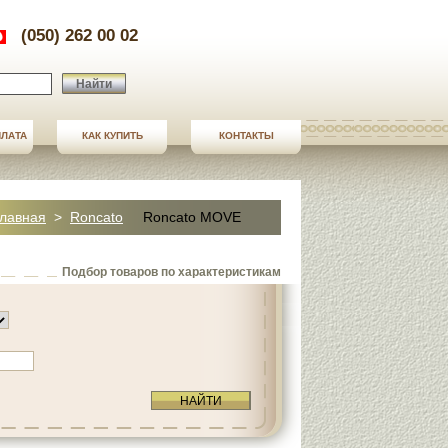
(050) 262 00 02
Найти
ПЛАТА
ПЛАТА
КАК КУПИТЬ
СТАТЬИ
КОНТАКТЫ
КОНТАКТЫ
лавная
>
Roncato
Roncato MOVE
Подбор товаров по характеристикам
НАЙТИ