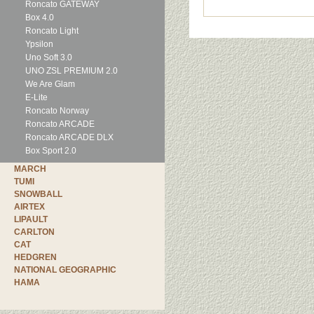
Roncato GATEWAY
Box 4.0
Roncato Light
Ypsilon
Uno Soft 3.0
UNO ZSL PREMIUM 2.0
We Are Glam
E-Lite
Roncato Norway
Roncato ARCADE
Roncato ARCADE DLX
Box Sport 2.0
MARCH
TUMI
SNOWBALL
AIRTEX
LIPAULT
CARLTON
CAT
HEDGREN
NATIONAL GEOGRAPHIC
HAMA