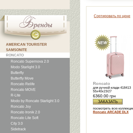
Сортировать по цене
AMERICAN TOURISTER
SAMSONITE
RONCATO
Roncato Supernova 2.0
Modo Starlight 3.0
Butterfly
Butterfly Move
Roncato
Roncato Relife
для ручной клади 418413
Roncato MOVE
55х40х23/27
R-Lite
6360.00 грн
Modo by Roncato Starlight 3.0
ЗАКАЗАТЬ
Roncato Joy
посмотреть всю коллекци
Roncato Ironik 2.0
Roncato ARCADE DLX
Roncato Lite Soft
City 3.0
Sidetrack