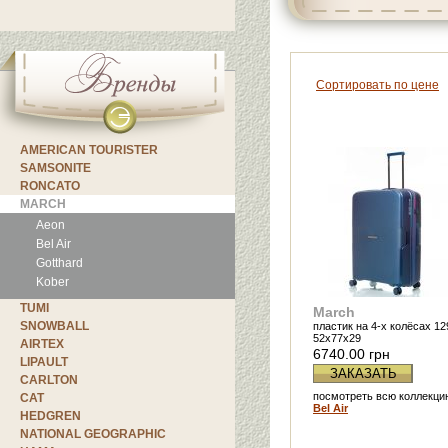
Сортировать по цене
AMERICAN TOURISTER
SAMSONITE
RONCATO
MARCH
Aeon
Bel Air
Gotthard
Kober
TUMI
March
SNOWBALL
пластик на 4-х колёсах 12
52х77х29
AIRTEX
6740.00 грн
LIPAULT
ЗАКАЗАТЬ
CARLTON
посмотреть всю коллекци
CAT
Bel Air
HEDGREN
NATIONAL GEOGRAPHIC