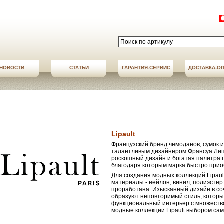
НОВОСТИ
СТАТЬИ
АКЦИИ
ГАРАНТИЯ-СЕРВИС
НОВОСТИ
ДОСТАВКА-О
ДОСТАВКА-О
Lipault
Французский бренд чемоданов, сумок и 
талантливым дизайнером Франсуа Липо
роскошный дизайн и богатая палитра 
благодаря которым марка быстро прио
Для создания модных коллекций Lipaul
материалы - нейлон, винил, полиэсте
проработана. Изысканный дизайн в с
образуют неповторимый стиль, которы
функциональный интерьер с множество
модные коллекции Lipault выбором са