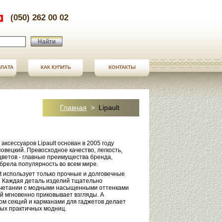
(050) 262 00 02
Найти
ПЛАТА
ПЛАТА
КАК КУПИТЬ
СТАТЬИ
КОНТАКТЫ
КОНТАКТЫ
Главная
>
Lipault
аксессуаров Lipault основан в 2005 году
вецкий. Превосходное качество, легкость,
цветов - главные преимущества бренда,
брела популярность во всем мире.
t использует только прочные и долговечные
р. Каждая деталь изделий тщательно
очетании с модными насыщенными оттенками
й мгновенно приковывает взгляды. А
м секций и карманами для гаджетов делает
мых практичных модниц.