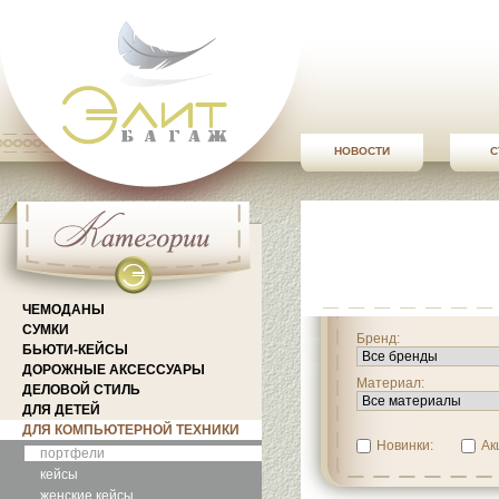
НОВОСТИ
С
ЧЕМОДАНЫ
СУМКИ
Бренд:
БЬЮТИ-КЕЙСЫ
ДОРОЖНЫЕ АКСЕССУАРЫ
Материал:
ДЕЛОВОЙ СТИЛЬ
ДЛЯ ДЕТЕЙ
ДЛЯ КОМПЬЮТЕРНОЙ ТЕХНИКИ
Новинки:
Ак
портфели
кейсы
женские кейсы