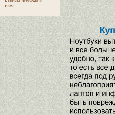
NATIONAL GEOGRAPHIC
HAMA
Куп
Ноутбуки вы
и все больш
удобно, так 
то есть все
всегда под р
неблагоприят
лаптоп и ин
быть повреж
использоват