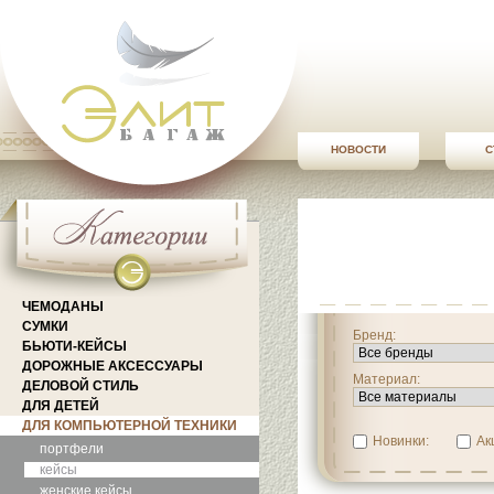
НОВОСТИ
С
ЧЕМОДАНЫ
СУМКИ
Бренд:
БЬЮТИ-КЕЙСЫ
ДОРОЖНЫЕ АКСЕССУАРЫ
Материал:
ДЕЛОВОЙ СТИЛЬ
ДЛЯ ДЕТЕЙ
ДЛЯ КОМПЬЮТЕРНОЙ ТЕХНИКИ
Новинки:
Ак
портфели
кейсы
женские кейсы