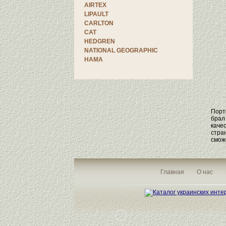
AIRTEX
LIPAULT
CARLTON
CAT
HEDGREN
NATIONAL GEOGRAPHIC
HAMA
Порт
брал
каче
стра
смож
Главная
О нас