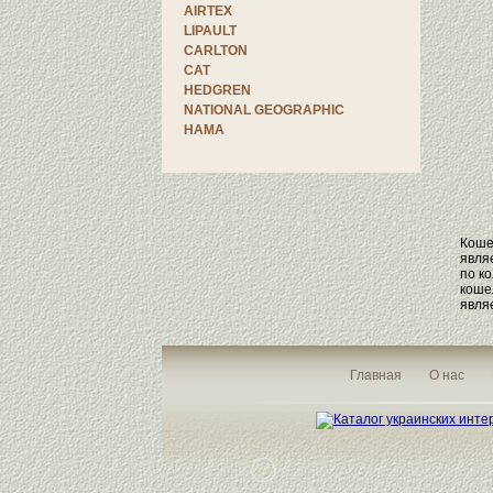
AIRTEX
LIPAULT
CARLTON
CAT
HEDGREN
NATIONAL GEOGRAPHIC
HAMA
Коше
явля
по к
коше
явля
Главная
О нас