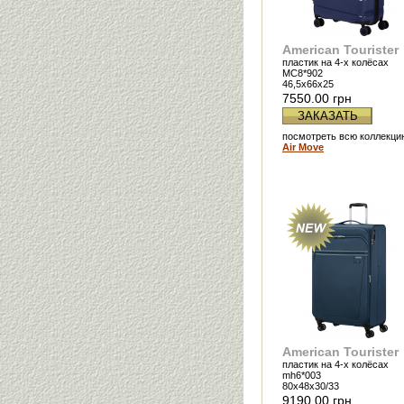
American Tourister
пластик на 4-х колёсах
MC8*902
46,5x66x25
7550.00 грн
ЗАКАЗАТЬ
посмотреть всю коллекци
Air Move
American Tourister
пластик на 4-х колёсах
mh6*003
80x48x30/33
9190.00 грн