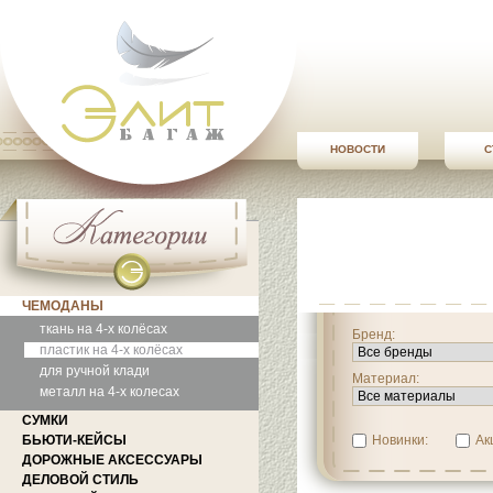
НОВОСТИ
С
ЧЕМОДАНЫ
ткань на 4-х колёсах
Бренд:
пластик на 4-х колёсах
для ручной клади
Материал:
металл на 4-х колесах
СУМКИ
БЬЮТИ-КЕЙСЫ
Новинки:
Ак
ДОРОЖНЫЕ АКСЕССУАРЫ
ДЕЛОВОЙ СТИЛЬ