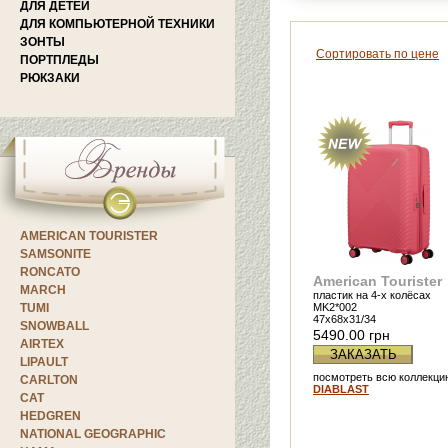
ДЛЯ ДЕТЕЙ
ДЛЯ КОМПЬЮТЕРНОЙ ТЕХНИКИ
ЗОНТЫ
Сортировать по цене
ПОРТПЛЕДЫ
РЮКЗАКИ
AMERICAN TOURISTER
SAMSONITE
RONCATO
American Tourister
MARCH
пластик на 4-х колёсах
TUMI
MK2*002
47x68x31/34
SNOWBALL
5490.00 грн
AIRTEX
ЗАКАЗАТЬ
LIPAULT
посмотреть всю коллекци
CARLTON
DIABLAST
CAT
HEDGREN
NATIONAL GEOGRAPHIC