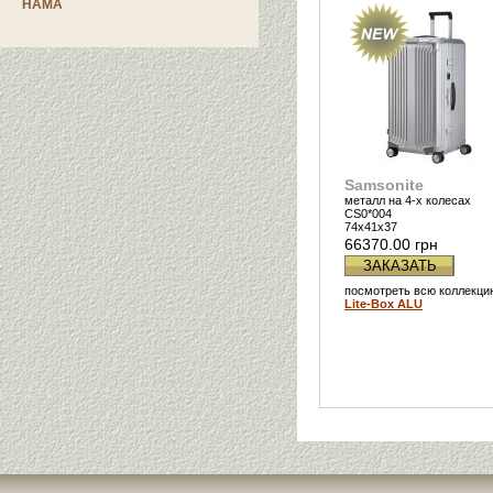
HAMA
Samsonite
металл на 4-х колесах
CS0*004
74x41x37
66370.00 грн
ЗАКАЗАТЬ
посмотреть всю коллекци
Lite-Box ALU