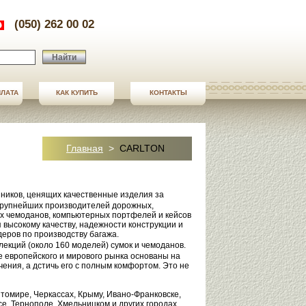
(050) 262 00 02
Найти
ПЛАТА
ПЛАТА
КАК КУПИТЬ
СТАТЬИ
КОНТАКТЫ
КОНТАКТЫ
Главная
>
CARLTON
нников, ценящих качественные изделия за
крупнейших производителей дорожных,
ых чемоданов, компьютерных портфелей и кейсов
 высокому качеству, надежности конструкции и
деров по производству багажа.
лекций (около 160 моделей) сумок и чемоданов.
 европейского и мирового рынка основаны на
чения, а дстичь его с полным комфортом. Это не
томире, Черкассах, Крыму, Ивано-Франковске,
се, Тернополе, Хмельницком и других городах