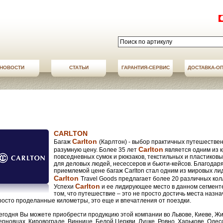
НОВОСТИ
СТАТЬИ
АКЦИИ
ГАРАНТИЯ-СЕРВИС
НОВОСТИ
ДОСТАВКА-О
ДОСТАВКА-О
CARLTON
Carlton
Багаж
(Карлтон) - выбор практичных путешестве
Carlton
разумную цену. Более 35 лет
является одним из 
повседневных сумок и рюкзаков, текстильных и пластиков
для деловых людей, несессеров и бьюти-кейсов. Благодаря
приемлемой цене багаж Carlton стал одним из мировых ли
Carlton
Travel Goods предлагает более 20 различных кол
Carlton
Успехи
и ее лидирующее место в данном сегменте
том, что путешествие – это не просто достичь места назна
росто проделанные километры, это еще и впечатления от поездки.
егодня Вы можете приобрести продукцию этой компании во Львове, Киеве, Жи
ерновцах, Кировограде, Виннице, Белой Церкви, Луцке, Ровно, Харькове, Одес