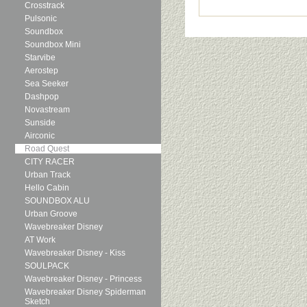
Crosstrack
Pulsonic
Soundbox
Soundbox Mini
Starvibe
Aerostep
Sea Seeker
Dashpop
Novastream
Sunside
Airconic
Road Quest
CITY RACER
Urban Track
Hello Cabin
SOUNDBOX ALU
Urban Groove
Wavebreaker Disney
AT Work
Wavebreaker Disney - Kiss
SOULPACK
Wavebreaker Disney - Princess
Wavebreaker Disney Spiderman
Sketch