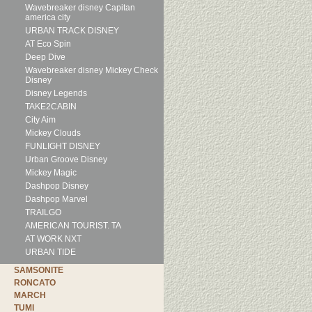
Wavebreaker disney Capitan
america city
URBAN TRACK DISNEY
AT Eco Spin
Deep Dive
Wavebreaker disney Mickey Check
Disney
Disney Legends
TAKE2CABIN
City Aim
Mickey Clouds
FUNLIGHT DISNEY
Urban Groove Disney
Mickey Magic
Dashpop Disney
Dashpop Marvel
TRAILGO
AMERICAN TOURIST. TA
AT WORK NXT
URBAN TIDE
SAMSONITE
RONCATO
MARCH
TUMI