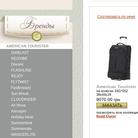
Сортировать по цене
AMERICAN TOURISTER
DIABLAST
NEOVIBE
Dreami
FLASHLINE
REJOY
FLYTWIST
American Tourister
Fastforward
на колёсах 16G*002
Sun Break
38x69x29
8070.00 грн
CLOUDRIDER
Air Move
ЗАКАЗАТЬ
Aerospin
посмотреть всю коллекци
Road Quest
Holiday Heat
Summerfunk
Summerride
WANDERLITE