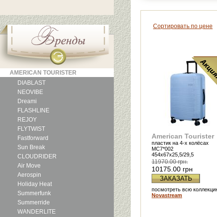
Сортировать по цене
AMERICAN TOURISTER
DIABLAST
NEOVIBE
Dreami
FLASHLINE
REJOY
FLYTWIST
American Tourister
Fastforward
пластик на 4-х колёсах
Sun Break
MC7*002
454x67x25,5/29,5
CLOUDRIDER
11970.00 грн.
Air Move
10175.00 грн.
Aerospin
ЗАКАЗАТЬ
Holiday Heat
посмотреть всю коллекци
Summerfunk
Novastream
Summerride
WANDERLITE