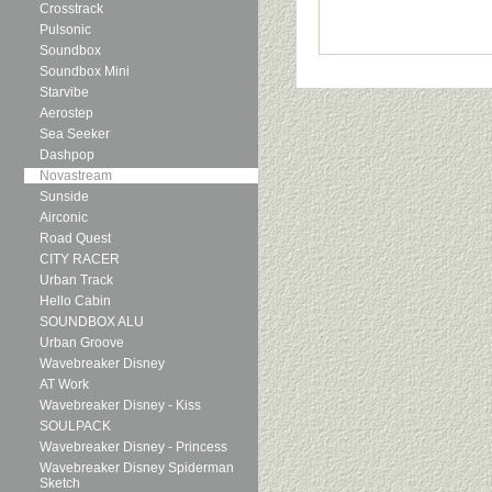
Crosstrack
Pulsonic
Soundbox
Soundbox Mini
Starvibe
Aerostep
Sea Seeker
Dashpop
Novastream
Sunside
Airconic
Road Quest
CITY RACER
Urban Track
Hello Cabin
SOUNDBOX ALU
Urban Groove
Wavebreaker Disney
AT Work
Wavebreaker Disney - Kiss
SOULPACK
Wavebreaker Disney - Princess
Wavebreaker Disney Spiderman
Sketch