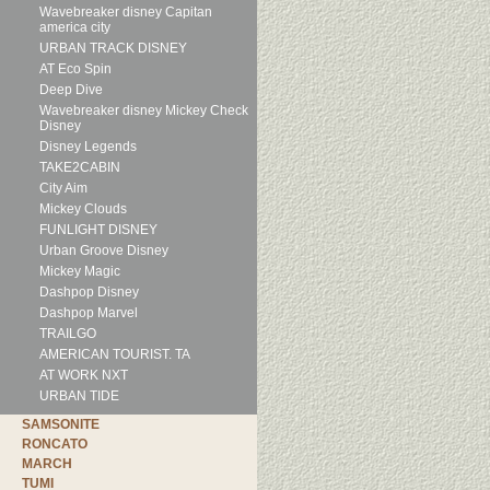
Wavebreaker disney Capitan
america city
URBAN TRACK DISNEY
AT Eco Spin
Deep Dive
Wavebreaker disney Mickey Check
Disney
Disney Legends
TAKE2CABIN
City Aim
Mickey Clouds
FUNLIGHT DISNEY
Urban Groove Disney
Mickey Magic
Dashpop Disney
Dashpop Marvel
TRAILGO
AMERICAN TOURIST. TA
AT WORK NXT
URBAN TIDE
SAMSONITE
RONCATO
MARCH
TUMI