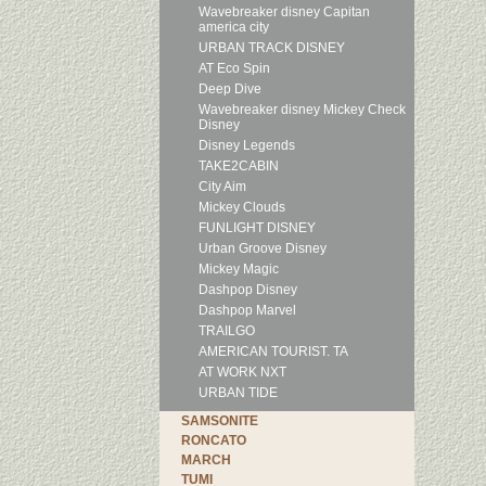
Wavebreaker disney Capitan
america city
URBAN TRACK DISNEY
AT Eco Spin
Deep Dive
Wavebreaker disney Mickey Check
Disney
Disney Legends
TAKE2CABIN
City Aim
Mickey Clouds
FUNLIGHT DISNEY
Urban Groove Disney
Mickey Magic
Dashpop Disney
Dashpop Marvel
TRAILGO
AMERICAN TOURIST. TA
AT WORK NXT
URBAN TIDE
SAMSONITE
RONCATO
MARCH
TUMI