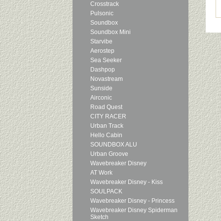
Crosstrack
Pulsonic
Soundbox
Soundbox Mini
Starvibe
Aerostep
Sea Seeker
Dashpop
Novastream
Sunside
Airconic
Road Quest
CITY RACER
Urban Track
Hello Cabin
SOUNDBOX ALU
Urban Groove
Wavebreaker Disney
AT Work
Wavebreaker Disney - Kiss
SOULPACK
Wavebreaker Disney - Princess
Wavebreaker Disney Spiderman
Sketch