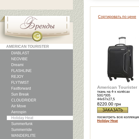
Сортировать по цене
AMERICAN TOURISTER
DIABLAST
NEOVIBE
Dreami
FLASHLINE
REJOY
FLYTWIST
American Tourister
Fastforward
ткань на 4-х колёсах
Sun Break
50G*005
44x67x27,5
CLOUDRIDER
8220.00 грн
Air Move
ЗАКАЗАТЬ
Aerospin
посмотреть всю коллекци
Holiday Heat
Holiday Heat
Summerfunk
Summerride
WANDERLITE