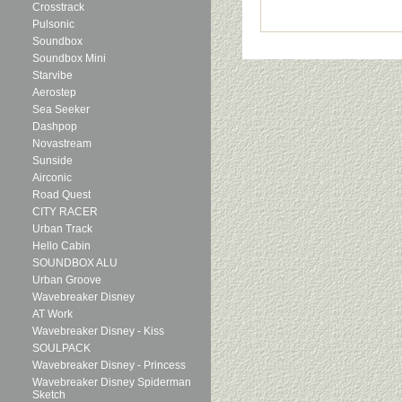
Crosstrack
Pulsonic
Soundbox
Soundbox Mini
Starvibe
Aerostep
Sea Seeker
Dashpop
Novastream
Sunside
Airconic
Road Quest
CITY RACER
Urban Track
Hello Cabin
SOUNDBOX ALU
Urban Groove
Wavebreaker Disney
AT Work
Wavebreaker Disney - Kiss
SOULPACK
Wavebreaker Disney - Princess
Wavebreaker Disney Spiderman
Sketch