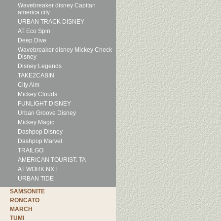
Wavebreaker disney Capitan
america city
URBAN TRACK DISNEY
AT Eco Spin
Deep Dive
Wavebreaker disney Mickey Check
Disney
Disney Legends
TAKE2CABIN
City Aim
Mickey Clouds
FUNLIGHT DISNEY
Urban Groove Disney
Mickey Magic
Dashpop Disney
Dashpop Marvel
TRAILGO
AMERICAN TOURIST. TA
AT WORK NXT
URBAN TIDE
SAMSONITE
RONCATO
MARCH
TUMI