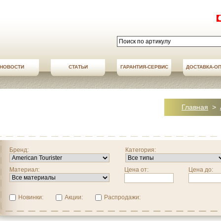
НОВОСТИ
СТАТЬИ
АКЦИИ
ГАРАНТИЯ-СЕРВИС
НОВОСТИ
ДОСТАВКА-О
ДОСТАВКА-О
Главная
>
Бренд:
Категория:
Материал:
Цена от:
Цена до:
Новинки:
Акции:
Распродажи: