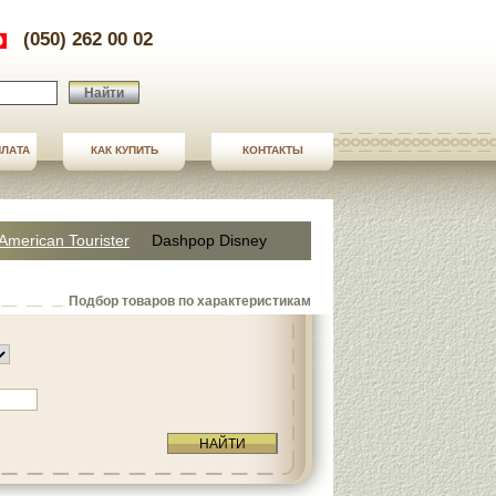
(050) 262 00 02
Найти
ПЛАТА
ПЛАТА
КАК КУПИТЬ
СТАТЬИ
КОНТАКТЫ
КОНТАКТЫ
American Tourister
Dashpop Disney
Подбор товаров по характеристикам
НАЙТИ