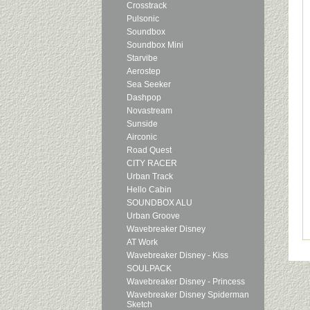
Crosstrack
Pulsonic
Soundbox
Soundbox Mini
Starvibe
Aerostep
Sea Seeker
Dashpop
Novastream
Sunside
Airconic
Road Quest
CITY RACER
Urban Track
Hello Cabin
SOUNDBOX ALU
Urban Groove
Wavebreaker Disney
AT Work
Wavebreaker Disney - Kiss
SOULPACK
Wavebreaker Disney - Princess
Wavebreaker Disney Spiderman
Sketch