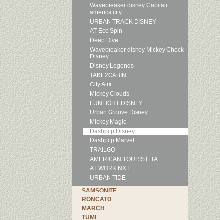
Wavebreaker disney Capitan
america city
URBAN TRACK DISNEY
AT Eco Spin
Deep Dive
Wavebreaker disney Mickey Check
Disney
Disney Legends
TAKE2CABIN
City Aim
Mickey Clouds
FUNLIGHT DISNEY
Urban Groove Disney
Mickey Magic
Dashpop Disney
Dashpop Marvel
TRAILGO
AMERICAN TOURIST. TA
AT WORK NXT
URBAN TIDE
SAMSONITE
RONCATO
MARCH
TUMI