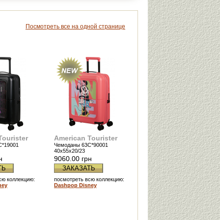
Посмотреть все на одной странице
ourister
American Tourister
C*19001
Чемоданы 63C*90001
40x55x20/23
н
9060.00 грн
ТЬ
ЗАКАЗАТЬ
сю коллекцию:
посмотреть всю коллекцию:
ney
Dashpop Disney