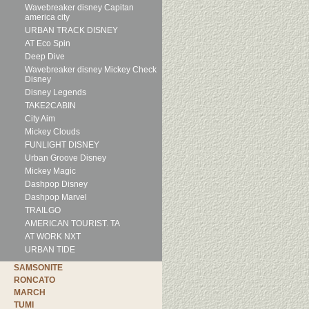
Wavebreaker disney Capitan
america city
URBAN TRACK DISNEY
AT Eco Spin
Deep Dive
Wavebreaker disney Mickey Check
Disney
Disney Legends
TAKE2CABIN
City Aim
Mickey Clouds
FUNLIGHT DISNEY
Urban Groove Disney
Mickey Magic
Dashpop Disney
Dashpop Marvel
TRAILGO
AMERICAN TOURIST. TA
AT WORK NXT
URBAN TIDE
SAMSONITE
RONCATO
MARCH
TUMI