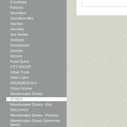
Crosstrack
Pulsonic
Soundbox
Soundbox Mini
Starvibe
Aerostep
Sea Seeker
Dashpop
Novastream
Sunside
Airconic
Road Quest
CITY RACER
Urban Track
Hello Cabin
SOUNDBOX ALU
Urban Groove
Wavebreaker Disney
AT Work
Wavebreaker Disney - Kiss
SOULPACK
Wavebreaker Disney - Princess
Wavebreaker Disney Spiderman
Sketch