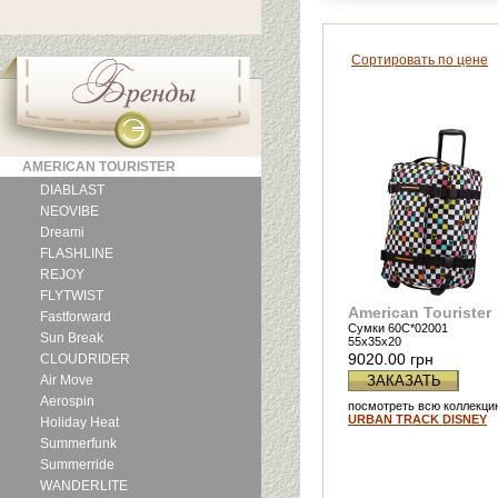
Сортировать по цене
AMERICAN TOURISTER
DIABLAST
NEOVIBE
Dreami
FLASHLINE
REJOY
FLYTWIST
American Tourister
Fastforward
Сумки 60C*02001
Sun Break
55x35x20
9020.00 грн
CLOUDRIDER
Air Move
ЗАКАЗАТЬ
Aerospin
посмотреть всю коллекци
URBAN TRACK DISNEY
Holiday Heat
Summerfunk
Summerride
WANDERLITE