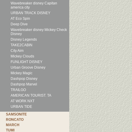
Wavebreaker disney Capitan
america city
URBAN TRACK DISNEY
AT Eco Spin
Deep Dive
Wavebreaker disney Mickey Check
Disney
Disney Legends
TAKE2CABIN
City Aim
Mickey Clouds
FUNLIGHT DISNEY
Urban Groove Disney
Mickey Magic
Dashpop Disney
Dashpop Marvel
TRAILGO
AMERICAN TOURIST. TA
AT WORK NXT
URBAN TIDE
SAMSONITE
RONCATO
MARCH
TUMI