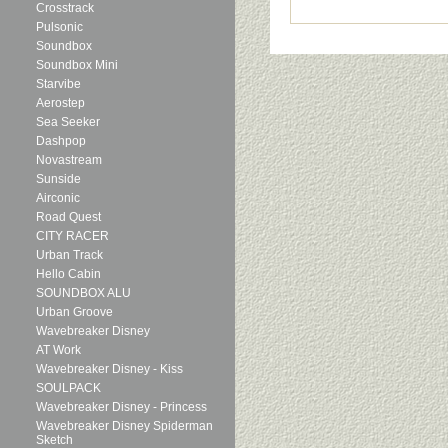
Crosstrack
Pulsonic
Soundbox
Soundbox Mini
Starvibe
Aerostep
Sea Seeker
Dashpop
Novastream
Sunside
Airconic
Road Quest
CITY RACER
Urban Track
Hello Cabin
SOUNDBOX ALU
Urban Groove
Wavebreaker Disney
AT Work
Wavebreaker Disney - Kiss
SOULPACK
Wavebreaker Disney - Princess
Wavebreaker Disney Spiderman
Sketch