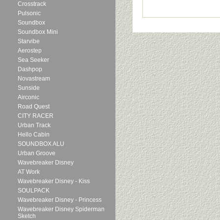
Crosstrack
Pulsonic
Soundbox
Soundbox Mini
Starvibe
Aerostep
Sea Seeker
Dashpop
Novastream
Sunside
Airconic
Road Quest
CITY RACER
Urban Track
Hello Cabin
SOUNDBOX ALU
Urban Groove
Wavebreaker Disney
AT Work
Wavebreaker Disney - Kiss
SOULPACK
Wavebreaker Disney - Princess
Wavebreaker Disney Spiderman
Sketch