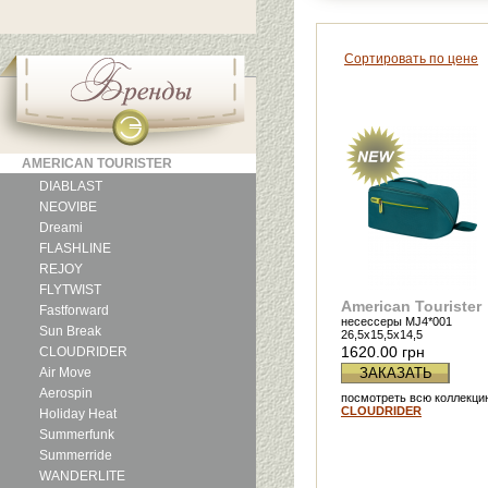
Сортировать по цене
AMERICAN TOURISTER
DIABLAST
NEOVIBE
Dreami
FLASHLINE
REJOY
FLYTWIST
American Tourister
Fastforward
несессеры MJ4*001
Sun Break
26,5x15,5x14,5
1620.00 грн
CLOUDRIDER
Air Move
ЗАКАЗАТЬ
Aerospin
посмотреть всю коллекци
CLOUDRIDER
Holiday Heat
Summerfunk
Summerride
WANDERLITE