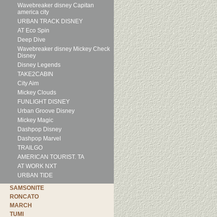
Wavebreaker disney Capitan
america city
URBAN TRACK DISNEY
AT Eco Spin
Deep Dive
Wavebreaker disney Mickey Check
Disney
Disney Legends
TAKE2CABIN
City Aim
Mickey Clouds
FUNLIGHT DISNEY
Urban Groove Disney
Mickey Magic
Dashpop Disney
Dashpop Marvel
TRAILGO
AMERICAN TOURIST. TA
AT WORK NXT
URBAN TIDE
SAMSONITE
RONCATO
MARCH
TUMI