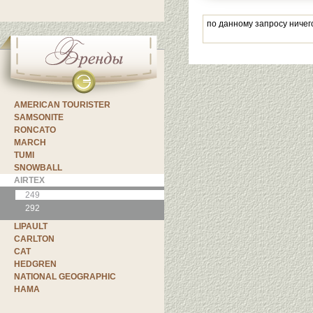
по данному запросу ничег
AMERICAN TOURISTER
SAMSONITE
RONCATO
MARCH
TUMI
SNOWBALL
AIRTEX
249
292
LIPAULT
CARLTON
CAT
HEDGREN
NATIONAL GEOGRAPHIC
HAMA