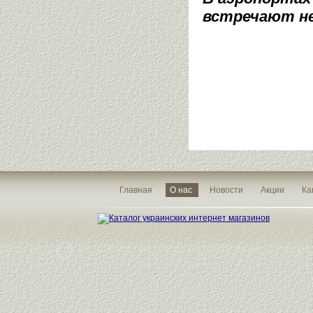
встречают не 
Главная
О нас
Новости
Акции
Ка