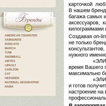
карточкой люб
В нашем бренд
багажа самых 
аксессуаров, к
килограммами
Создавая on-li
AMERICAN TOURISTER
SAMSONITE
не только брен
RONCATO
консультантов,
MARCH
TUMI
нужного именно
SNOWBALL
«ЭЛИТ БАГАЖ
AIRTEX
LIPAULT
время Вашего п
CARLTON
максимально бы
CAT
HEDGREN
«ЭЛИТ БАГАЖ»
NATIONAL GEOGRAPHIC
и готов получи
HAMA
настроение на
профессиональ
В аэропортах 